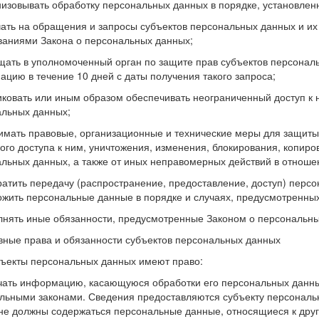
изовывать обработку персональных данных в порядке, установле
ать на обращения и запросы субъектов персональных данных и их 
ваниями Закона о персональных данных;
ать в уполномоченный орган по защите прав субъектов персональ
цию в течение 10 дней с даты получения такого запроса;
ковать или иным образом обеспечивать неограниченный доступ к 
льных данных;
мать правовые, организационные и технические меры для защиты
ого доступа к ним, уничтожения, изменения, блокирования, копир
льных данных, а также от иных неправомерных действий в отноше
атить передачу (распространение, предоставление, доступ) персо
ожить персональные данные в порядке и случаях, предусмотренны
нять иные обязанности, предусмотренные Законом о персональны
вные права и обязанности субъектов персональных данных
бъекты персональных данных имеют право:
ать информацию, касающуюся обработки его персональных данны
ьными законами. Сведения предоставляются субъекту персональ
 не должны содержаться персональные данные, относящиеся к дру