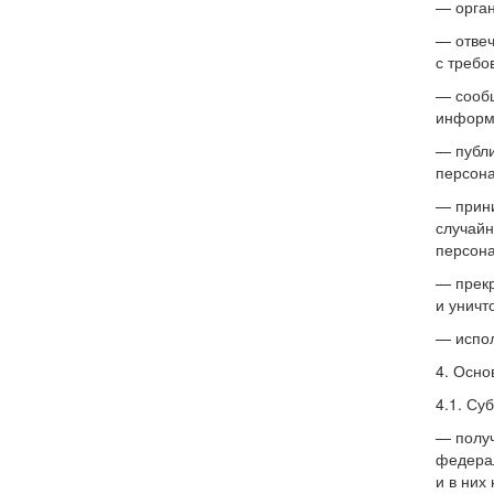
— орган
— отвеч
с требо
— сообщ
информа
— публи
персона
— прини
случайн
персона
— прекр
и уничт
— испол
4. Осно
4.1. Су
— получ
федерал
и в них