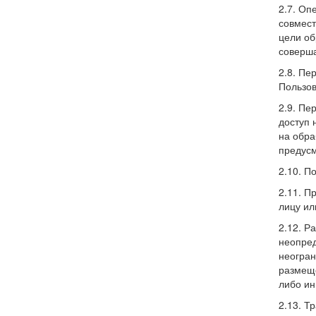
2.7. Оп
совмест
цели об
соверш
2.8. Пе
Пользов
2.9. Пе
доступ 
на обра
предусм
2.10. П
2.11. П
лицу ил
2.12. Р
неопред
неогран
размеще
либо ин
2.13. Т