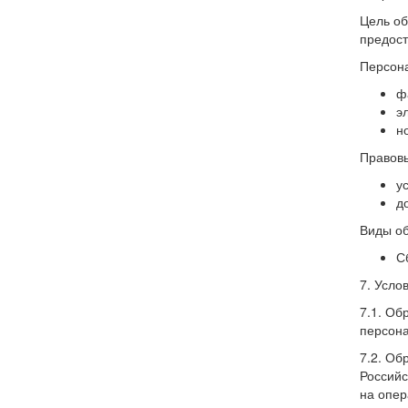
Цель об
предост
Персон
ф
э
н
Правов
у
д
Виды об
С
7. Усло
7.1. Об
персона
7.2. Об
Российс
на опер