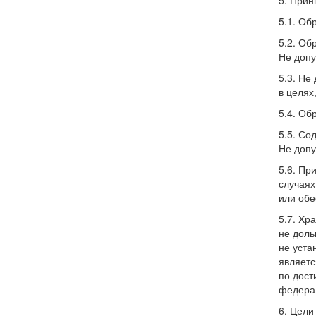
5. Прин
5.1. Об
5.2. Об
Не допу
5.3. Не
в целях
5.4. Об
5.5. Со
Не допу
5.6. Пр
случаях
или обе
5.7. Хр
не доль
не уста
являетс
по дост
федера
6. Цели