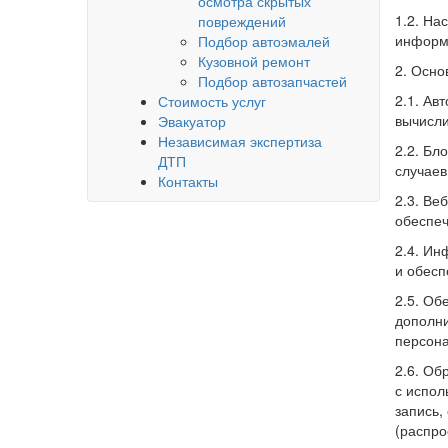
осмотра скрытых
1.2. На
повреждений
информа
Подбор автоэмалей
Кузовной ремонт
2. Осно
Подбор автозапчастей
2.1. Ав
Стоимость услуг
вычисли
Эвакуатор
Независимая экспертиза
2.2. Бл
ДТП
случаев
Контакты
2.3. Ве
обеспеч
2.4. Ин
и обесп
2.5. Об
дополни
персона
2.6. Об
с испол
запись,
(распро