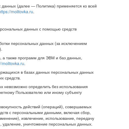
 данных (далее — Политика) применяется ко всей
https://molitovka.ru
.
ерсональных данных с помощью средств
ботки персональных данных (за исключением
).
, а также программ для ЭВМ и баз данных,
//molitovka.ru
.
ержащихся в базах данных персональных данных
х средств.
ых невозможно определить без использования
етному Пользователю или иному субъекту
овокупность действий (операций), совершаемых
едств с персональными данными, включая сбор,
зменение), извлечение, использование, передачу
е, удаление, уничтожение персональных данных.