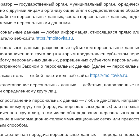
ератор — государственный орган, муниципальный орган, юридичес
но с другими лицами организующие и/или осуществляющие обраб
работки персональных данных, состав персональных данных, подл
аемые с персональными данными.
рсональные данные — любая информация, относящаяся прямо или
ателю веб-сайта
https://molitovka.ru
.
рсональные данные, разрешенные субъектом персональных данны
неограниченного круга лиц к которым предоставлен субъектом пер
ботку персональных данных, разрешенных субъектом персональны
отренном Законом о персональных данных (далее — персональны
ользователь — любой посетитель веб-сайта
https://molitovka.ru
.
редоставление персональных данных — действия, направленные 
и определенному кругу лиц.
аспространение персональных данных — любые действия, направ
еленному кругу лиц (передача персональных данных) или на озн
иченного круга лиц, в том числе обнародование персональных да
ние в информационно-телекоммуникационных сетях или предоста
ым способом.
рансграничная передача персональных данных — передача персон