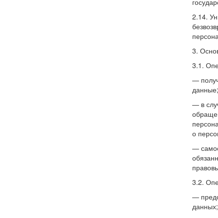
государ
2.14. У
безвозв
персона
3. Осно
3.1. Оп
— получ
данные
— в слу
обращен
персона
о персо
— самос
обязанн
правовы
3.2. Оп
— предо
данных;