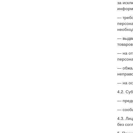
за искл
информа
— требо
персона
необход
— выдви
товаров,
— на от
персона
— обжал
неправо
— на ос
4.2. Су
— предо
— сообщ
4.3. Ли
без сог