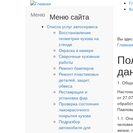
Г
К
Меню
Меню сайта
Список услуг автосервиса
Восстановление
геометрии кузова на
Вы здес
стенде
Главна
Окраска в камере
По
Сварочные кузовные
работы
да
Ремонт бамперов
Ремонт пластиковых
деталей, защит,
1. Общ
обвеса
Настоящ
Реставрация и
от 27.0
установка фар
обработ
Проверка состояния
Павловы
лакокрасочного
покрытия кузова
1.1. Оп
Подразбор
человек
автомобиля для
жизни, 